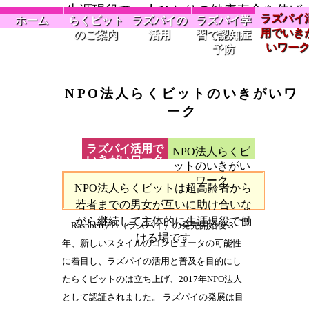
生涯現役で一人ひとりの健康寿命を伸ば
ラズパイ
ホーム
らくビット
ラズパイの
ラズパイ学
し、超高齢社会の財源不足や人手不足な
用でいき
のご案内
活用
習で認知症
の課題解決へ
いワー
予防
NPO法人らくビットのいきがいワ
ーク
ラズパイ活用で
NPO法人らくビ
いきがいワーク
ットのいきがい
ワーク
NPO法人らくビットは超高齢者から
若者までの男女が互いに助け合いな
がら継続して主体的に生涯現役で働
Raspberry Pi（ラズパイ）の発売開始後３
ける場です
年、新しいスタイルのコンピュータの可能性
に着目し、ラズパイの活用と普及を目的にし
たらくビットのは立ち上げ、2017年NPO法人
として認証されました。 ラズパイの発展は目