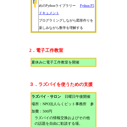
めのPythonライブラリー
Python P5
ドキュメント
プログラミングしながら図形作りを
楽しみながら数学を理解する
2．電子工作教室
夏休みに電子工作教室を開催
３．ラズパイを使うための支援
ラズパイ・サロン
日曜日午後開催
場所：NPO法人らくビット事務所 参
加費：500円
ラズパイの情報交換およびその他
の話題を自由に歓談する場。